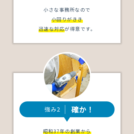
小さな事務所なので
小回りがきき
迅速な対応
が得意です。
確か！
強み2
昭和37年の創業から