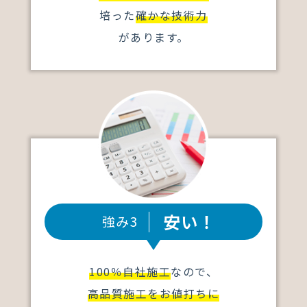
培った
確かな技術力
があります。
安い！
強み3
100％自社施工
なので、
高品質施工をお値打ちに