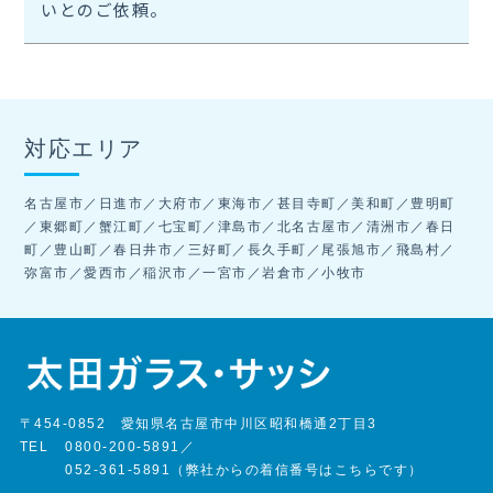
いとのご依頼。
対応エリア
名古屋市／日進市／大府市／東海市／甚目寺町／美和町／豊明町
／東郷町／蟹江町／七宝町／津島市／北名古屋市／清洲市／春日
町／豊山町／春日井市／三好町／長久手町／尾張旭市／飛島村／
弥富市／愛西市／稲沢市／一宮市／岩倉市／小牧市
〒454-0852 愛知県名古屋市中川区昭和橋通2丁目3
TEL
0800-200-5891
／
052-361-5891（弊社からの着信番号はこちらです）